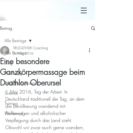
Beitrag
Alle Beiträge
TRI2GETHER Coaching
Alle Beiträge
5. Mai 2016
Eine besondere
Blog
Ganzkörpermassage beim
Ernährung
Duathlon Oberursel
Produkte & Material
1.Mai 2016, Tag der Arbeit. In 
Science
Deutschland traditionell der Tag, an dem 
Training
die Bevölkerung wandernd mit 
Bollerwagen und alkoholischer 
Wettkampf
Verpflegung durch das Land zieht. 
Obwohl wir zwar auch gerne wandern, 