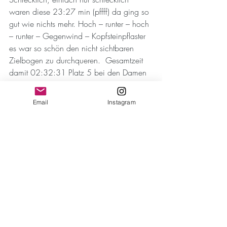
waren diese 23:27 min (pffff) da ging so 
gut wie nichts mehr. Hoch – runter – hoch 
– runter – Gegenwind – Kopfsteinpflaster 
es war so schön den nicht sichtbaren 
Zielbogen zu durchqueren.  Gesamtzeit 
damit 02:32:31 Platz 5 bei den Damen 
und Platz 1 in der Altersklasse.
Flo ging es ähnlichen, denn auf dem 
Email
Instagram
abschließenden Laufabschnitt merkte er 
schnell, dass das hier keine neue 5 km 
Bestzeit werden würde. Die Oberschenkel 
machten sich immer mehr bemerkbar und 
krampften schon nach 2 km. Mit 
Schmerzen schleppte er sich dann über 
die restliche Strecke. Die Laufzeit von 
20:11 min war dann nicht mehr ganz so 
gut. In der Endabrechnung bedeutet das 
dann eine Gesamtzeit von 2:09:35 h, 