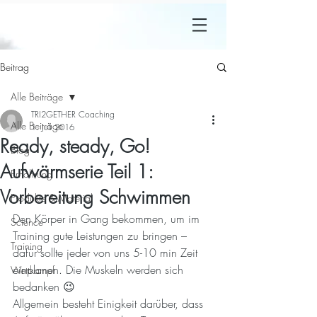
Beitrag
Alle Beiträge
TRI2GETHER Coaching
Alle Beiträge
1. Juli 2016
Ready, steady, Go!
Blog
Aufwärmserie Teil 1:
Ernährung
Vorbereitung Schwimmen
Produkte & Material
Den Körper in Gang bekommen, um im 
Science
Training gute Leistungen zu bringen – 
Training
dafür sollte jeder von uns 5-10 min Zeit 
einplanen. Die Muskeln werden sich 
Wettkampf
bedanken 😉
Allgemein besteht Einigkeit darüber, dass 