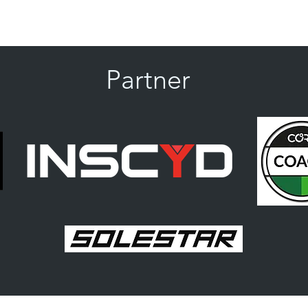
tri2gether.coaching@gmail.com
Partner