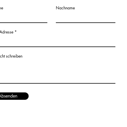
me
Nachname
-Adresse
cht schreiben
Absenden
Hauptstraße 65, 54318 Mertesdorf
Tel: +49 170 4893761