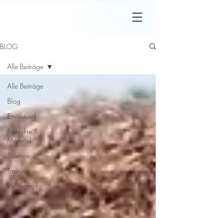
BLOG
Alle Beiträge
Alle Beiträge
Blog
Ernährung
Produkte &
Material
Science
Training
Wettkampf