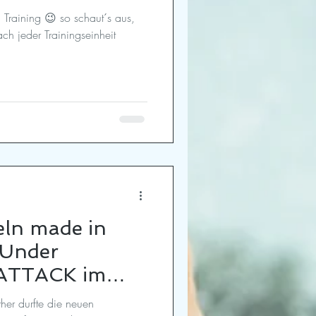
Training 😉 so schaut´s aus,
ch jeder Trainingseinheit
ln made in
 Under
ATTACK im
ether durfte die neuen