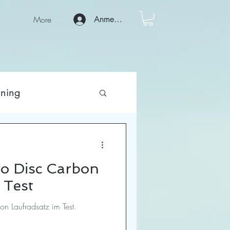
More
Anmelden
ining
o Disc Carbon
 Test
n Laufradsatz im Test.