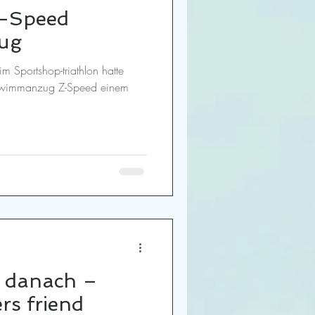
Z-Speed
ug
m Sportshop-triathlon hatte
chwimmanzug Z-Speed einem
r danach –
rs friend