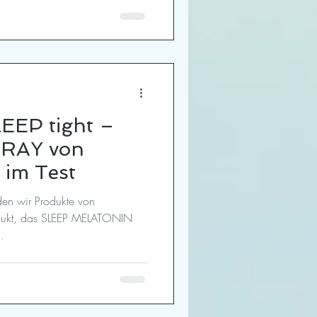
LEEP tight –
RAY von
im Test
den wir Produkte von
dukt, das SLEEP MELATONIN
.