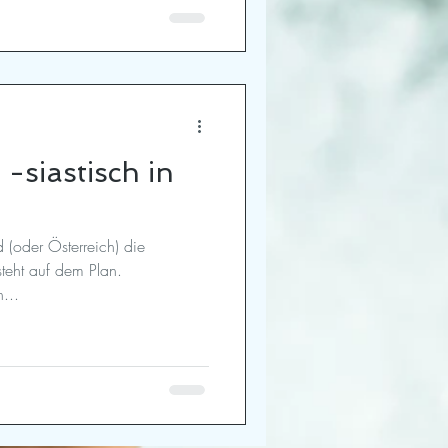
-siastisch in
 (oder Österreich) die
steht auf dem Plan.
...