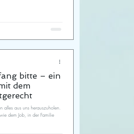
ang bitte – ein
mit dem
tgerecht
n alles aus uns herauszuholen.
 wie dem Job, in der Familie