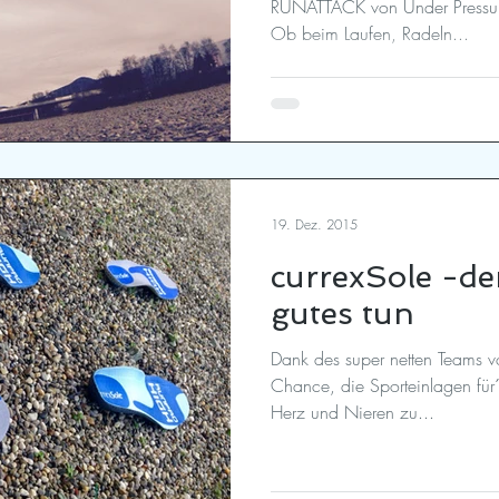
RUNATTACK von Under Pressure
Ob beim Laufen, Radeln...
19. Dez. 2015
currexSole -d
gutes tun
Dank des super netten Teams von currexSole hatten wi
Chance, die Sporteinlagen für
Herz und Nieren zu...