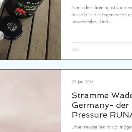
Nach dem Training ist vor dem 
deshalb ist die Regeneration na
unverzichtbar. Und...
29. Jan. 2016
Stramme Wade
Germany- der
Pressure RUN
Test
Unser neuster Test ist da! tri2g