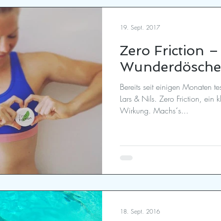
19. Sept. 2017
Zero Friction –
Wunderdösch
Bereits seit einigen Monaten t
Lars & Nils. Zero Friction, ein
Wirkung. Machs´s...
18. Sept. 2016