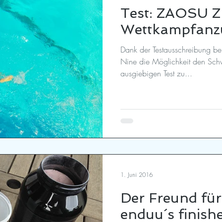
Test: ZAOSU 
Wettkampfanz
Dank der Testausschreibung bei
Nine die Möglichkeit den S
ausgiebigen Test zu...
1. Juni 2016
Der Freund fü
enduu´s finishe