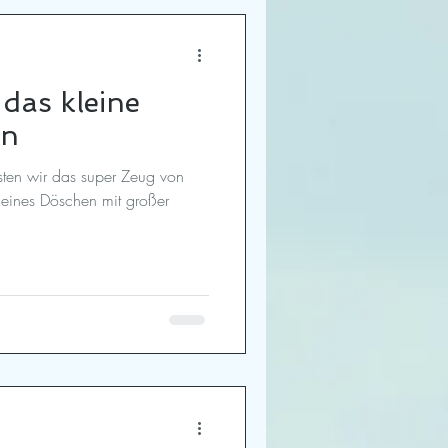
 das kleine
en
esten wir das super Zeug von
 kleines Döschen mit großer