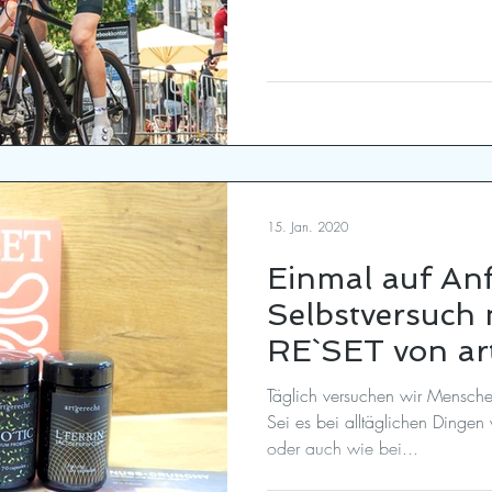
15. Jan. 2020
Einmal auf Anf
Selbstversuch 
RE`SET von ar
Täglich versuchen wir Mensche
Sei es bei alltäglichen Dingen
oder auch wie bei...