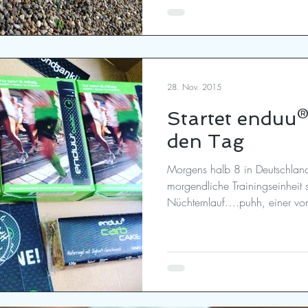
28. Nov. 2015
Startet enduu® 
den Tag
Morgens halb 8 in Deutschland
morgendliche Trainingseinheit 
Nüchternlauf….puhh, einer von