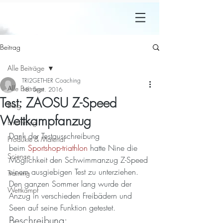
Beitrag
Alle Beiträge
TRI2GETHER Coaching
Alle Beiträge
18. Sept. 2016
Test: ZAOSU Z-Speed
Blog
Wettkampfanzug
Ernährung
Dank der Testausschreibung 
Produkte & Material
beim 
Sportshop-triathlon
 hatte Nine die 
Science
Möglichkeit den Schwimmanzug Z-Speed 
einem ausgiebigen Test zu unterziehen. 
Training
Den ganzen Sommer lang wurde der 
Wettkampf
Anzug in verschieden Freibädern und 
Seen auf seine Funktion getestet.
Beschreibung: