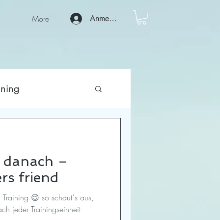
More
Anmelden
ining
r danach –
rs friend
Training 😉 so schaut´s aus,
ch jeder Trainingseinheit