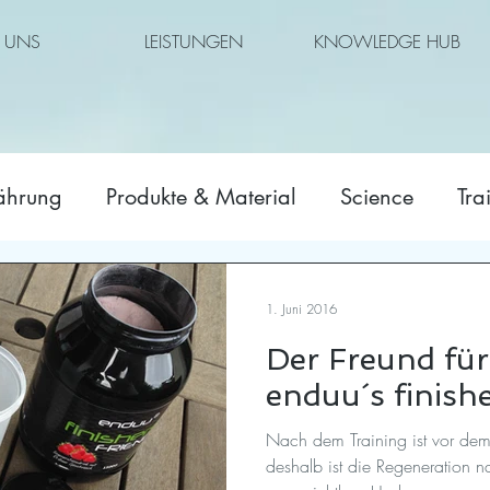
 UNS
LEISTUNGEN
KNOWLEDGE HUB
ährung
Produkte & Material
Science
Tra
1. Juni 2016
Der Freund fü
enduu´s finishe
Nach dem Training ist vor dem 
deshalb ist die Regeneration na