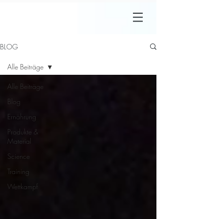
BLOG
Alle Beiträge
Alle Beiträge
Blog
Ernährung
Produkte &
Material
Science
Training
Wettkampf